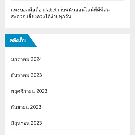
แทงบอลมือถือ ufabet เว็บพนันออนไลน์ที่ดีที่สุด
สะดวก เสี่ยงดวงได้ง่ายทุกวัน
คลังเก็บ
มกราคม 2024
ธันวาคม 2023
พฤศจิกายน 2023
กันยายน 2023
มิถุนายน 2023