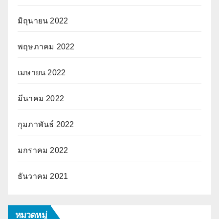
มิถุนายน 2022
พฤษภาคม 2022
เมษายน 2022
มีนาคม 2022
กุมภาพันธ์ 2022
มกราคม 2022
ธันวาคม 2021
หมวดหมู่