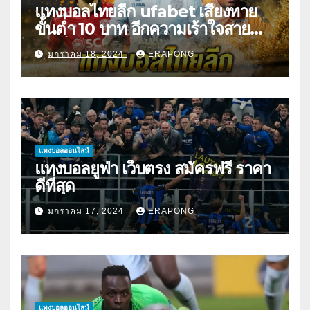
แทงบอลไทยลีก ufabet เสี่ยงทาย
ขั้นต่ำ 10 บาท อีกความเร้าใจสาย
บอลไทย
มกราคม 18, 2024
ERAPONG
แทงบอลออนไลน์
แทงบอลยูฟ่า เว็บตรง สมัครฟรี ราคา
ดีที่สุด
มกราคม 17, 2024
ERAPONG
แทงบอลออนไลน์