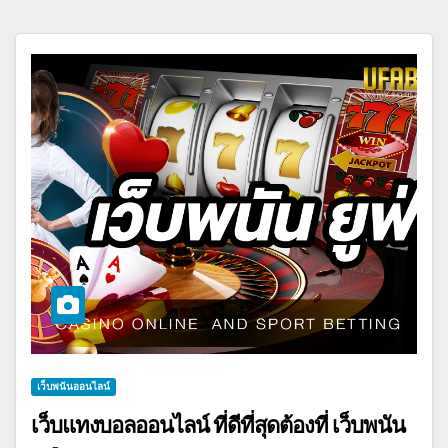
เว็บพนันออนไลน์
เว็บแทงบอลออนไลน์ ที่ดีที่สุดต้องที่ เว็บพนัน