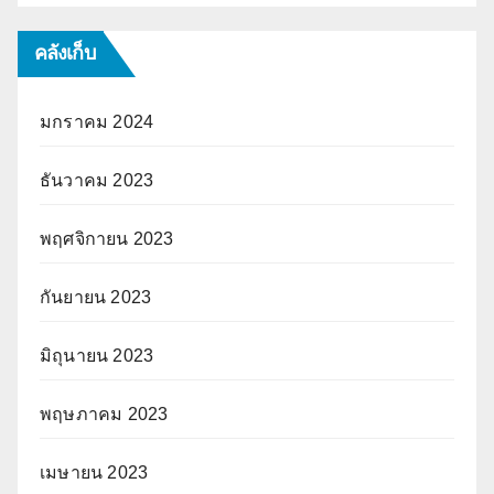
คลังเก็บ
มกราคม 2024
ธันวาคม 2023
พฤศจิกายน 2023
กันยายน 2023
มิถุนายน 2023
พฤษภาคม 2023
เมษายน 2023