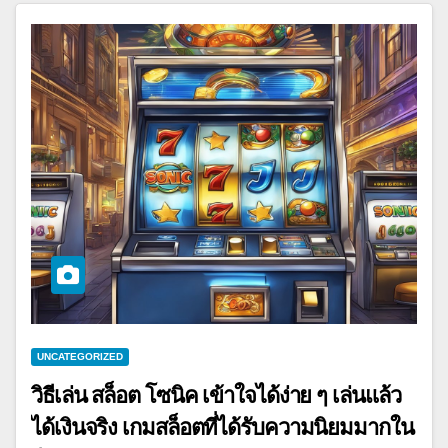
UNCATEGORIZED
วิธีเล่น สล็อต โซนิค เข้าใจได้ง่าย ๆ เล่นแล้ว
ได้เงินจริง เกมสล็อตที่ได้รับความนิยมมากใน