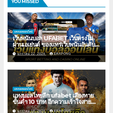
YOU MISSED
แทงบอลออนไลน์
เว็บพนันบอล UFABET เว็บตรงไม่
ผ่านเอเย่นต์ ของแทร่เว็บพนันอันดับ1
ในเอเชีย
มกราคม 22, 2024
ERAPONG
แทงบอลออนไลน์
แทงบอลไทยลีก ufabet เสี่ยงทาย
ขั้นต่ำ 10 บาท อีกความเร้าใจสาย
บอลไทย
มกราคม 18, 2024
ERAPONG