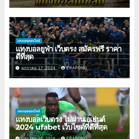
แทงบอลออนไลน์
แทงบอลยูฟ่า เว็บตรง สมัครฟรี ราคา
ดีที่สุด
มกราคม 17, 2024
ERAPONG
แทงบอลออนไลน์
แทงบอลเว็บตรง ไม่ผ่านเอเย่นต์
2024 ufabet เว็บไซต์ที่ดีที่สุด
มกราคม 16, 2024
ERAPONG