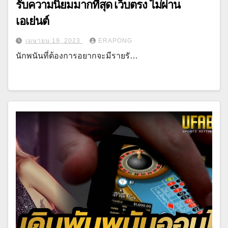
รับความนิยมมากที่สุด เว็บตรง ไม่ผ่าน
เอเย่นต์
เมษายน 19, 2023
ERAPONG
นักพนันที่ต้องการอยากจะมีรายรั…