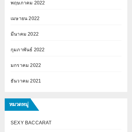
พฤษภาคม 2022
เมษายน 2022
มีนาคม 2022
กุมภาพันธ์ 2022
มกราคม 2022
ธันวาคม 2021
หมวดหมู่
SEXY BACCARAT