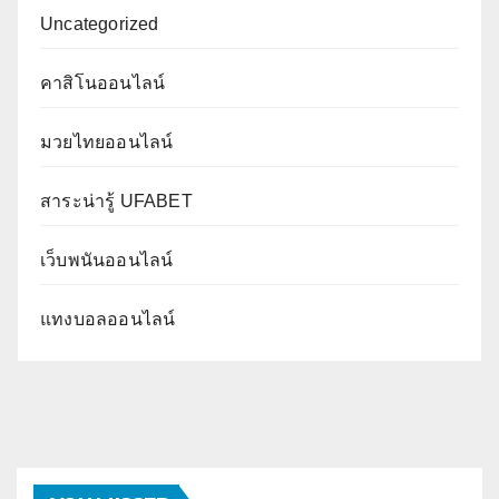
Uncategorized
คาสิโนออนไลน์
มวยไทยออนไลน์
สาระน่ารู้ UFABET
เว็บพนันออนไลน์
แทงบอลออนไลน์