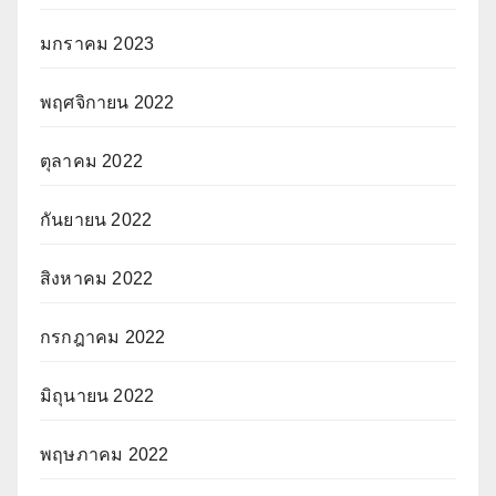
มกราคม 2023
พฤศจิกายน 2022
ตุลาคม 2022
กันยายน 2022
สิงหาคม 2022
กรกฎาคม 2022
มิถุนายน 2022
พฤษภาคม 2022