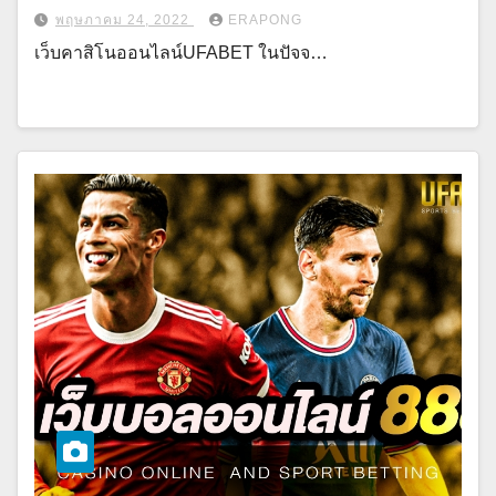
พฤษภาคม 24, 2022
ERAPONG
เว็บคาสิโนออนไลน์UFABET ในปัจจ…