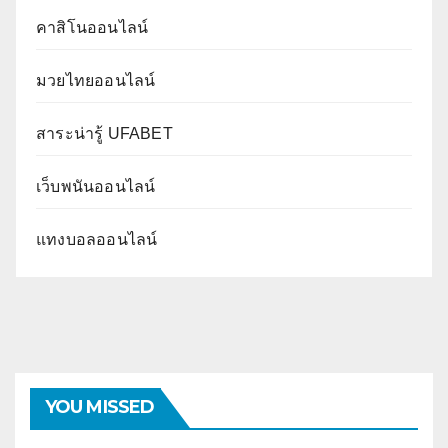
คาสิโนออนไลน์
มวยไทยออนไลน์
สาระน่ารู้ UFABET
เว็บพนันออนไลน์
แทงบอลออนไลน์
YOU MISSED