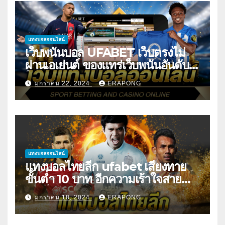
แทงบอลออนไลน์
เว็บพนันบอล UFABET เว็บตรงไม่
ผ่านเอเย่นต์ ของแทร่เว็บพนันอันดับ1
ในเอเชีย
มกราคม 22, 2024
ERAPONG
แทงบอลออนไลน์
แทงบอลไทยลีก ufabet เสี่ยงทาย
ขั้นต่ำ 10 บาท อีกความเร้าใจสาย
บอลไทย
มกราคม 18, 2024
ERAPONG