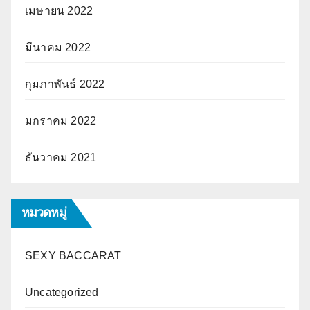
เมษายน 2022
มีนาคม 2022
กุมภาพันธ์ 2022
มกราคม 2022
ธันวาคม 2021
หมวดหมู่
SEXY BACCARAT
Uncategorized