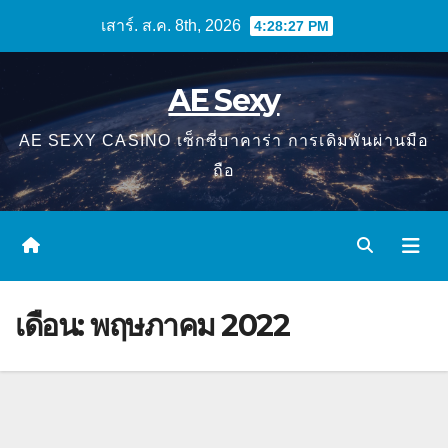
Skip
เสาร์. ส.ค. 8th, 2026
4:28:28 PM
to
content
AE Sexy
AE SEXY CASINO เซ็กซี่บาคาร่า การเดิมพันผ่านมือ
ถือ
เดือน:
พฤษภาคม 2022