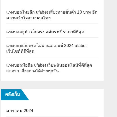
แทงบอลไทยลีก ufabet เสี่ยงทายขั้นต่ำ 10 บาท อีก
ความเร้าใจสายบอลไทย
แทงบอลยูฟ่า เว็บตรง สมัครฟรี ราคาดีที่สุด
แทงบอลเว็บตรง ไม่ผ่านเอเย่นต์ 2024 ufabet
เว็บไซต์ที่ดีที่สุด
แทงบอลมือถือ ufabet เว็บพนันออนไลน์ที่ดีที่สุด
สะดวก เสี่ยงดวงได้ง่ายทุกวัน
คลังเก็บ
มกราคม 2024