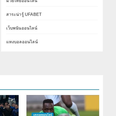
มวยไทยออนไลน์
สาระน่ารู้ UFABET
เว็บพนันออนไลน์
แทงบอลออนไลน์
แทงบอลออนไลน์