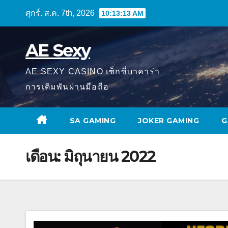
Skip
ศุกร์. ส.ค. 7th, 2026
10:13:14 AM
to
content
AE Sexy
AE SEXY CASINO เซ็กซี่บาคาร่า
การเดิมพันผ่านมือถือ
SA GAMING
JOKER GAMING
G
เดือน:
มิถุนายน 2022