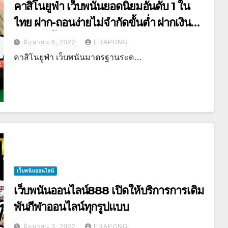
คาสิโนยูฟ่า เว็บพนันยอดนิยมอันดับ 1 ใน
ไทย ฝาก-ถอนง่ายไม่จำกัดขั้นต่ำ ฝากเงิน
เข้าทุกครั้งรับโบนัสเครดิตฟรี
มิถุนายน 6, 2022
ERAPONG
คาสิโนยูฟ่า เว็บพนันมาตรฐานระด…
เว็บพนันออนไลน์
เว็บพนันออนไลน์888 เปิดให้บริการการเดิม
พันกีฬาออนไลน์ทุกรูปแบบ
มิถุนายน 3, 2022
ERAPONG