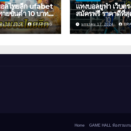
อลไทยลีก ufabet
แทงบอลยูฟ่า เว็บตร
งทายขั้นต่ำ 10 บาท
สมัครฟรี ราคาดีที่ส
วามเร้าใจสายบอล
คม 18, 2024
ERAPONG
มกราคม 17, 2024
ER
Home
GAME HALL ห้องรวมเกมพน