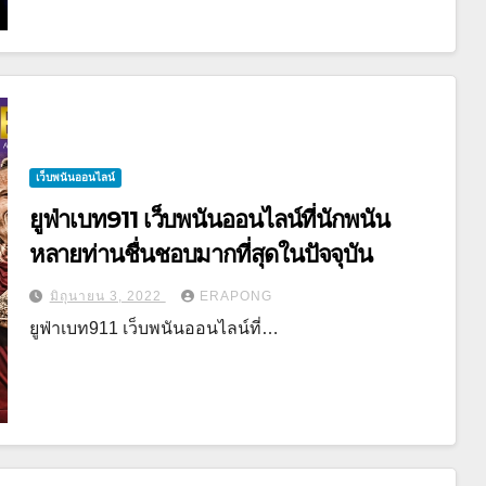
เว็บพนันออนไลน์
ยูฟ่าเบท911 เว็บพนันออนไลน์ที่นักพนัน
หลายท่านชื่นชอบมากที่สุดในปัจจุบัน
มิถุนายน 3, 2022
ERAPONG
ยูฟ่าเบท911 เว็บพนันออนไลน์ที่…