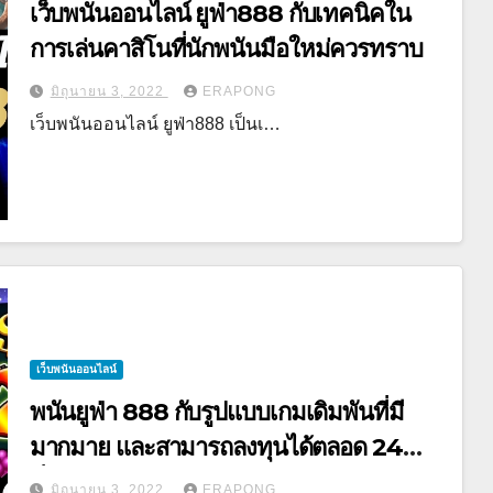
เว็บพนันออนไลน์ ยูฟ่า888 กับเทคนิคใน
การเล่นคาสิโนที่นักพนันมือใหม่ควรทราบ
มิถุนายน 3, 2022
ERAPONG
เว็บพนันออนไลน์ ยูฟ่า888 เป็นเ…
เว็บพนันออนไลน์
พนันยูฟ่า 888 กับรูปแบบเกมเดิมพันที่มี
มากมาย และสามารถลงทุนได้ตลอด 24
ชั่วโมง
มิถุนายน 3, 2022
ERAPONG