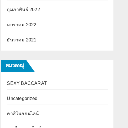
กุมภาพันธ์ 2022
มกราคม 2022
ธันวาคม 2021
หมวดหมู่
SEXY BACCARAT
Uncategorized
คาสิโนออนไลน์