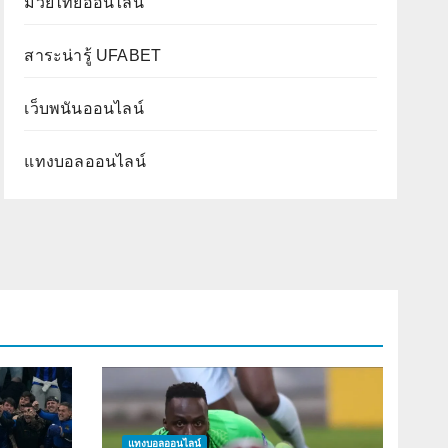
มวยไทยออนไลน์
สาระน่ารู้ UFABET
เว็บพนันออนไลน์
แทงบอลออนไลน์
แทงบอลออนไลน์