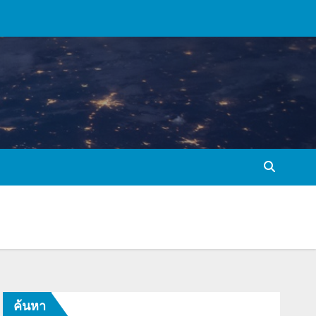
ค้นหา