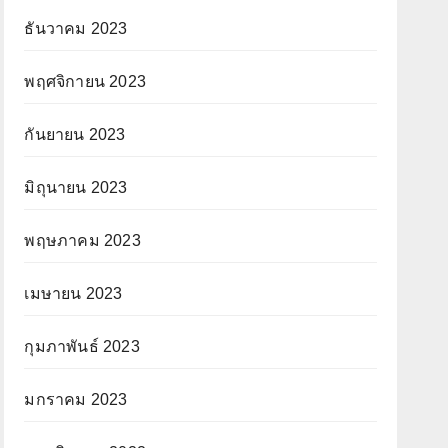
ธันวาคม 2023
พฤศจิกายน 2023
กันยายน 2023
มิถุนายน 2023
พฤษภาคม 2023
เมษายน 2023
กุมภาพันธ์ 2023
มกราคม 2023