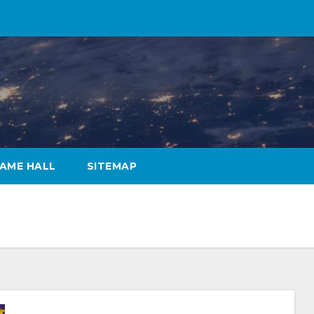
AME HALL
SITEMAP