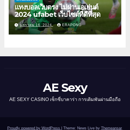
แทงบอลเว็บตรง ไม่ผ่านเอเย่นต์
2024 ufabet เว็บไซต์ที่ดีที่สุด
มกราคม 16, 2024
ERAPONG
AE Sexy
AE SEXY CASINO เซ็กซี่บาคาร่า การเดิมพันผ่านมือถือ
Proudly powered by WordPress
|
Theme: News Live by
Themeansar
.