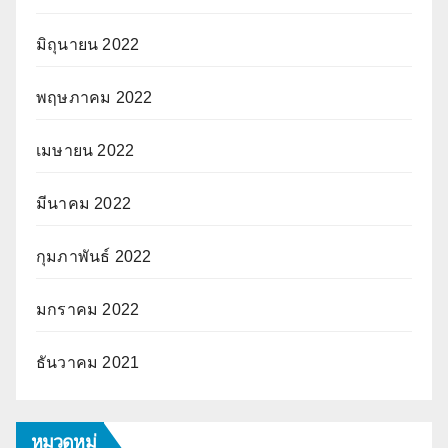
มิถุนายน 2022
พฤษภาคม 2022
เมษายน 2022
มีนาคม 2022
กุมภาพันธ์ 2022
มกราคม 2022
ธันวาคม 2021
หมวดหมู่