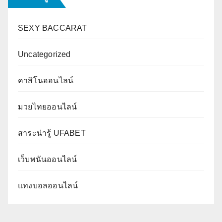
SEXY BACCARAT
Uncategorized
คาสิโนออนไลน์
มวยไทยออนไลน์
สาระน่ารู้ UFABET
เว็บพนันออนไลน์
แทงบอลออนไลน์