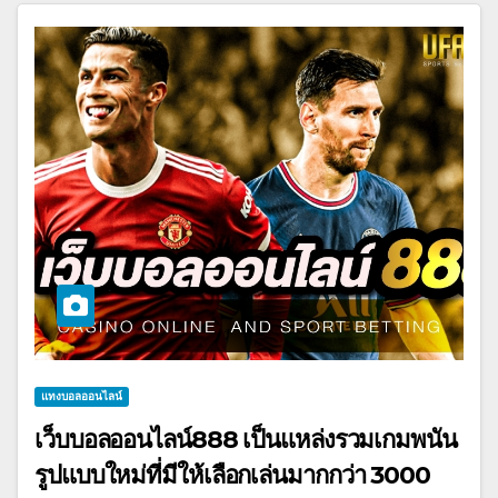
แทงบอลออนไลน์
เว็บบอลออนไลน์888 เป็นแหล่งรวมเกมพนัน
รูปแบบใหม่ที่มีให้เลือกเล่นมากกว่า 3000