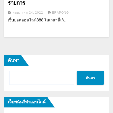
รายการ
พฤษภาคม 24, 2022
ERAPONG
เว็บบอลออนไลน์888 ในเวลานี้เว็…
ค้นหา
ค้นหา
เว็บพนันกีฬาออนไลน์