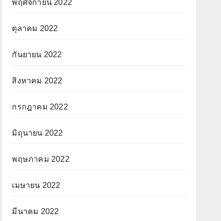
พฤศจิกายน 2022
ตุลาคม 2022
กันยายน 2022
สิงหาคม 2022
กรกฎาคม 2022
มิถุนายน 2022
พฤษภาคม 2022
เมษายน 2022
มีนาคม 2022