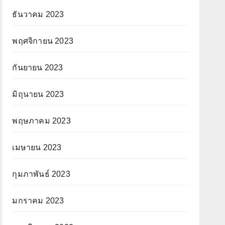
ธันวาคม 2023
พฤศจิกายน 2023
กันยายน 2023
มิถุนายน 2023
พฤษภาคม 2023
เมษายน 2023
กุมภาพันธ์ 2023
มกราคม 2023