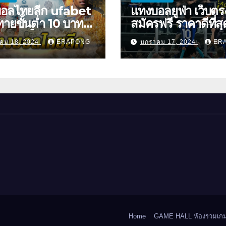
อลไทยลีก ufabet
แทงบอลยูฟ่า เว็บตร
งทายขั้นต่ำ 10 บาท
สมัครฟรี ราคาดีที่ส
วามเร้าใจสายบอล
คม 18, 2024
ERAPONG
มกราคม 17, 2024
ER
Home
GAME HALL ห้องรวมเกมพน