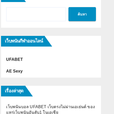
ค้นหา
เว็บพนันกีฬาออนไลน์
UFABET
AE Sexy
เรื่องล่าสุด
เว็บพนันบอล UFABET เว็บตรงไม่ผ่านเอเย่นต์ ของ
แทร่เว็บพนันอันดับ1 ในเอเชีย