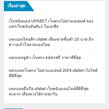
เรื่องล่าสุด
เว็บพนันบอล UFABET เว็บตรงไม่ผ่านเอเย่นต์ ของ
แทร่เว็บพนันอันดับ1 ในเอเชีย
แทงบอลไทยลีก ufabet เสี่ยงทายขั้นต่ำ 10 บาท อีก
ความเร้าใจสายบอลไทย
แทงบอลยูฟ่า เว็บตรง สมัครฟรี ราคาดีที่สุด
แทงบอลเว็บตรง ไม่ผ่านเอเย่นต์ 2024 ufabet เว็บไซต์
ที่ดีที่สุด
แทงบอลมือถือ ufabet เว็บพนันออนไลน์ที่ดีที่สุด
สะดวก เสี่ยงดวงได้ง่ายทุกวัน