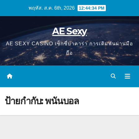
Skip
พฤหัส. ส.ค. 6th, 2026
12:44:35 PM
to
content
AE Sexy
AE SEXY CASINO เซ็กซี่บาคาร่า การเดิมพันผ่านมือ
ถือ
ป้ายกำกับ:
พนันบอล