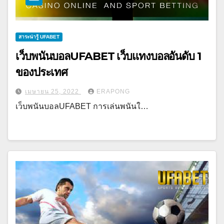
สาระน่ารู้ UFABET
เว็บพนันบอลUFABET เว็บแทงบอลอันดับ 1
ของประเทศ
เมษายน 25, 2022
ERAPONG
เว็บพนันบอลUFABET การเล่นพนันใ…