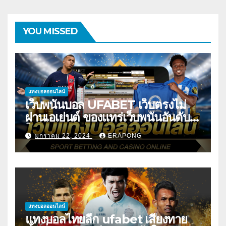
YOU MISSED
แทงบอลออนไลน์
เว็บพนันบอล UFABET เว็บตรงไม่
ผ่านเอเย่นต์ ของแทร่เว็บพนันอันดับ1
ในเอเชีย
มกราคม 22, 2024
ERAPONG
แทงบอลออนไลน์
แทงบอลไทยลีก ufabet เสี่ยงทาย