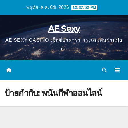
Skip
พฤหัส. ส.ค. 6th, 2026
12:37:53 PM
to
content
AE Sexy
AE SEXY CASINO เซ็กซี่บาคาร่า การเดิมพันผ่านมือ
ถือ
ป้ายกำกับ:
พนันกีฬาออนไลน์