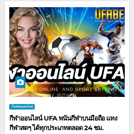
เว็บพนันออนไลน์
กีฬาออนไลน์ UFA พนันกีฬาบนมือถือ แทง
กีฬาสดๆ ได้ทุกประเภทตลอด 24 ชม.