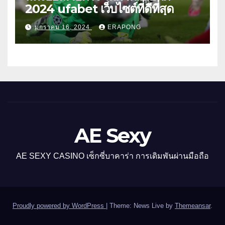
2024 ufabet เว็บไซต์ที่ดีที่สุด
มกราคม 16, 2024
ERAPONG
AE Sexy
AE SEXY CASINO เซ็กซี่บาคาร่า การเดิมพันผ่านมือถือ
Proudly powered by WordPress
|
Theme: News Live by
Themeansar
.