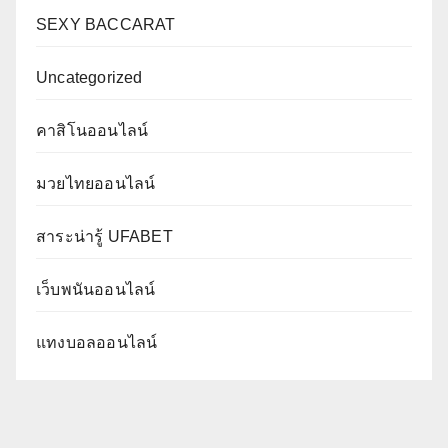
SEXY BACCARAT
Uncategorized
คาสิโนออนไลน์
มวยไทยออนไลน์
สาระน่ารู้ UFABET
เว็บพนันออนไลน์
แทงบอลออนไลน์