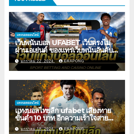
แทงบอลออนไลน์
เว็บพนันบอล UFABET เว็บตรงไม่
ผ่านเอเย่นต์ ของแทร่เว็บพนันอันดับ1
ในเอเชีย
มกราคม 22, 2024
ERAPONG
แทงบอลออนไลน์
แทงบอลไทยลีก ufabet เสี่ยงทาย
ขั้นต่ำ 10 บาท อีกความเร้าใจสาย
บอลไทย
มกราคม 18, 2024
ERAPONG