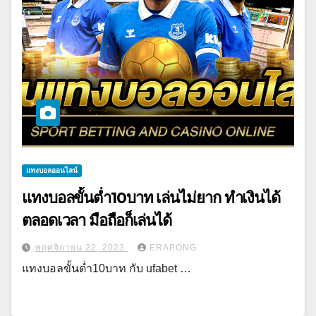
แทงบอลออนไลน์
แทงบอลขั้นต่ำ10บาท เล่นไม่ยาก ทำเงินได้
ตลอดเวลา มือถือก็เล่นได้
พฤศจิกายน 22, 2023
ERAPONG
แทงบอลขั้นต่ำ10บาท กับ ufabet …