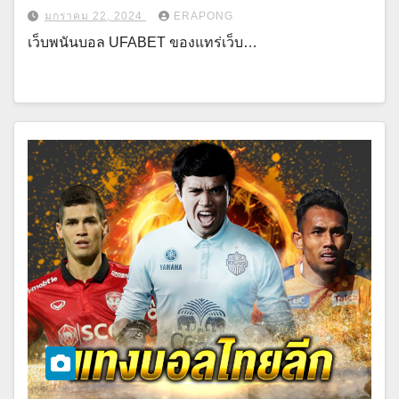
มกราคม 22, 2024
ERAPONG
เว็บพนันบอล UFABET ของแทร่เว็บ…