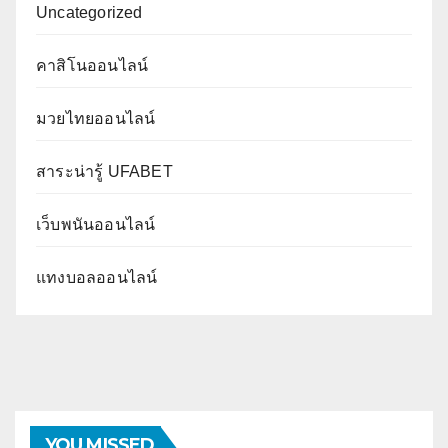
Uncategorized
คาสิโนออนไลน์
มวยไทยออนไลน์
สาระน่ารู้ UFABET
เว็บพนันออนไลน์
แทงบอลออนไลน์
YOU MISSED