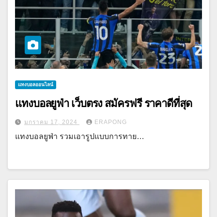
แทงบอลออนไลน์
แทงบอลยูฟ่า เว็บตรง สมัครฟรี ราคาดีที่สุด
มกราคม 17, 2024
ERAPONG
แทงบอลยูฟ่า รวมเอารูปแบบการทาย…