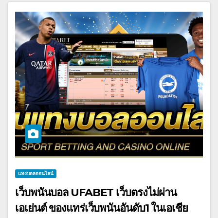
แทงบอลออนไลน์
เว็บพนันบอล UFABET เว็บตรงไม่ผ่าน
เอเย่นต์ ของแทร่เว็บพนันอันดับ1 ในเอเชีย