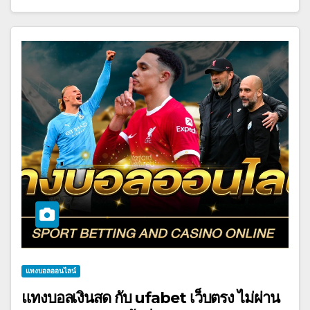
แทงบอลออนไลน์
แทงบอลเงินสด กับ ufabet เว็บตรง ไม่ผ่าน