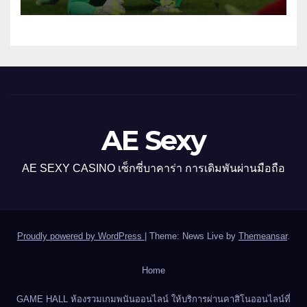
AE Sexy
AE SEXY CASINO เซ็กซี่บาคาร่า การเดิมพันผ่านมือถือ
Proudly powered by WordPress
|
Theme: News Live by
Themeansar
.
Home
GAME HALL ห้องรวมเกมพนันออนไลน์ ให้บริการผ่านคาสิโนออนไลน์ที่