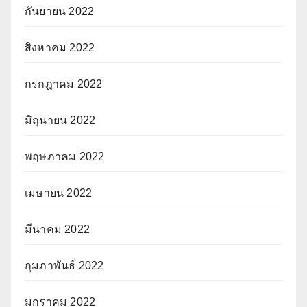
กันยายน 2022
สิงหาคม 2022
กรกฎาคม 2022
มิถุนายน 2022
พฤษภาคม 2022
เมษายน 2022
มีนาคม 2022
กุมภาพันธ์ 2022
มกราคม 2022