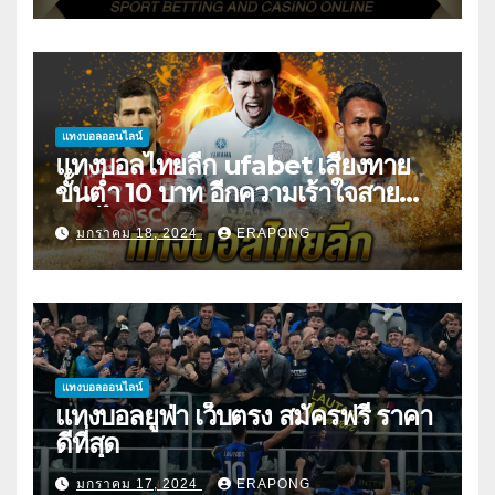
แทงบอลออนไลน์
แทงบอลไทยลีก ufabet เสี่ยงทาย
ขั้นต่ำ 10 บาท อีกความเร้าใจสาย
บอลไทย
มกราคม 18, 2024
ERAPONG
แทงบอลออนไลน์
แทงบอลยูฟ่า เว็บตรง สมัครฟรี ราคา
ดีที่สุด
มกราคม 17, 2024
ERAPONG