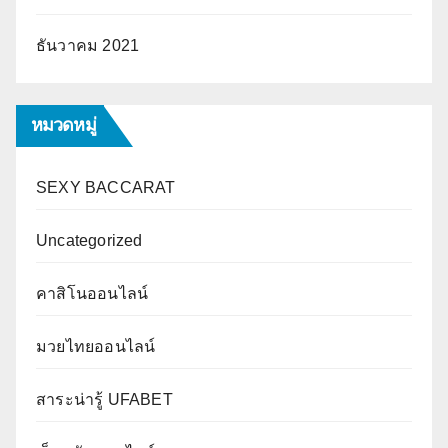
ธันวาคม 2021
หมวดหมู่
SEXY BACCARAT
Uncategorized
คาสิโนออนไลน์
มวยไทยออนไลน์
สาระน่ารู้ UFABET