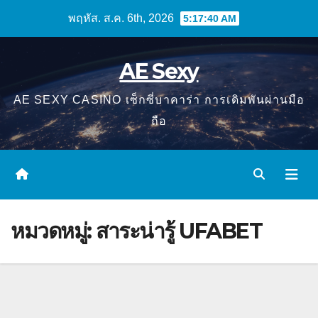
Skip
พฤหัส. ส.ค. 6th, 2026
5:17:41 AM
to
content
AE Sexy
AE SEXY CASINO เซ็กซี่บาคาร่า การเดิมพันผ่านมือ
ถือ
หมวดหมู่:
สาระน่ารู้ UFABET