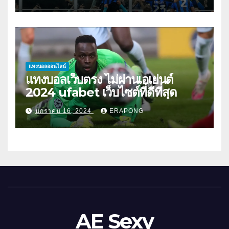
แทงบอลออนไลน์
แทงบอลเว็บตรง ไม่ผ่านเอเย่นต์
2024 ufabet เว็บไซต์ที่ดีที่สุด
มกราคม 16, 2024
ERAPONG
AE Sexy