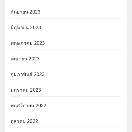
กันยายน 2023
มิถุนายน 2023
พฤษภาคม 2023
เมษายน 2023
กุมภาพันธ์ 2023
มกราคม 2023
พฤศจิกายน 2022
ตุลาคม 2022