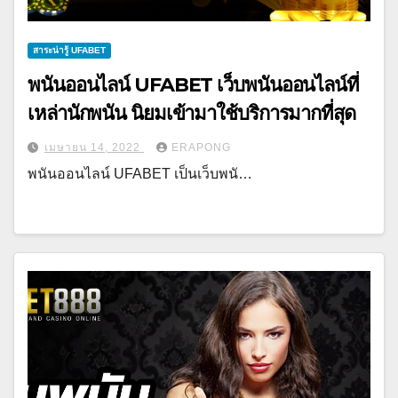
สาระน่ารู้ UFABET
พนันออนไลน์ UFABET เว็บพนันออนไลน์ที่
เหล่านักพนัน นิยมเข้ามาใช้บริการมากที่สุด
เมษายน 14, 2022
ERAPONG
พนันออนไลน์ UFABET เป็นเว็บพนั…