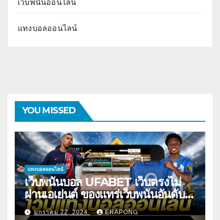
เว็บพนันออนไลน์
แทงบอลออนไลน์
YOU MISSED
แทงบอลออนไลน์
เว็บพนันบอล UFABET เว็บตรงไม่
ผ่านเอเย่นต์ ของแทร่เว็บพนันอันดับ1
ในเอเชีย
มกราคม 22, 2024
ERAPONG