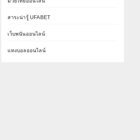
มวยไทยออนไลน์
สาระน่ารู้ UFABET
เว็บพนันออนไลน์
แทงบอลออนไลน์