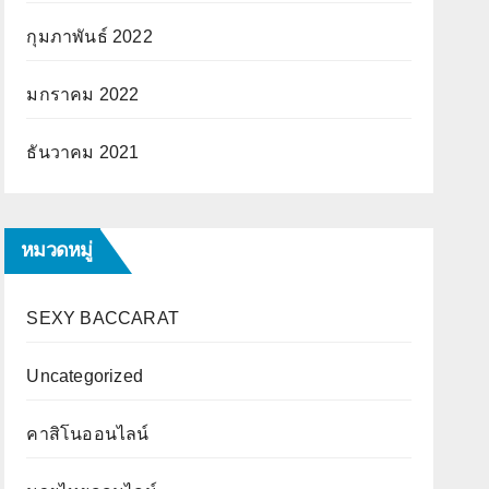
กุมภาพันธ์ 2022
มกราคม 2022
ธันวาคม 2021
หมวดหมู่
SEXY BACCARAT
Uncategorized
คาสิโนออนไลน์