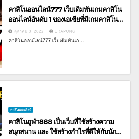
คาสิโนออนไลน์777 เว็บเดิมพันเกมคาสิโน
ออนไลน์อันดับ 1 ของเอเชียที่มีเกมคาสิโนให้
ทุกท่านได้เลือกเดิมพันมากกว่า 1000 เกม
ตุลาคม 3, 2022
ERAPONG
คาสิโนออนไลน์777 เว็บเดิมพันเก…
คาสิโนออนไลน์
คาสิโนยูฟ่า888 เป็นเว็บที่ใช้สร้างความ
สนุกสนาน และ ใช้สร้างกำไรที่ดีให้กับนัก