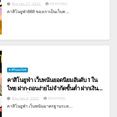
พนัน
สิงหาคม 27, 2022
ERAPONG
คาสิโนยูฟ่า888 ของเราเป็นเว็บค…
คาสิโนออนไลน์
คาสิโนยูฟ่า เว็บพนันยอดนิยมอันดับ 1 ใน
ไทย ฝาก-ถอนง่ายไม่จำกัดขั้นต่ำ ฝากเงิน
เข้าทุกครั้งรับโบนัสเครดิตฟรี
มิถุนายน 6, 2022
ERAPONG
คาสิโนยูฟ่า เว็บพนันมาตรฐานระด…