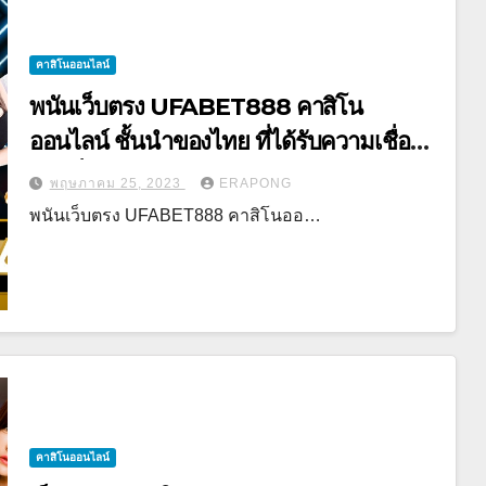
คาสิโนออนไลน์
พนันเว็บตรง UFABET888 คาสิโน
ออนไลน์ ชั้นนำของไทย ที่ได้รับความเชื่อถือ
มากที่สุด
พฤษภาคม 25, 2023
ERAPONG
พนันเว็บตรง UFABET888 คาสิโนออ…
คาสิโนออนไลน์