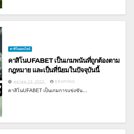
คาสิโนออนไลน์
คาสิโนUFABET เป็นเกมพนันที่ถูกต้องตาม
กฎหมาย และเป็นที่นิยมในปัจจุบันนี้
ตุลาคม 13, 2022
ERAPONG
คาสิโนUFABET เป็นเกมการแข่งขัน…