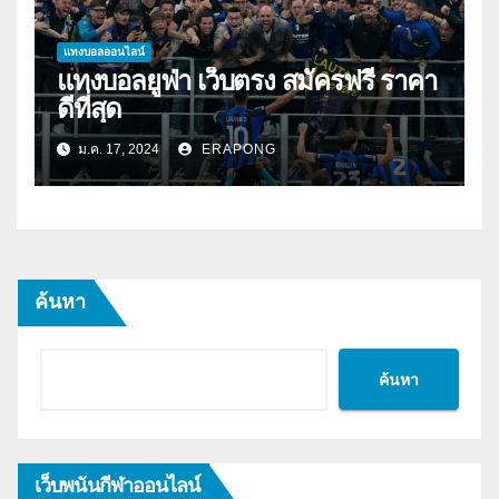
แทงบอลออนไลน์
แทงบอลยูฟ่า เว็บตรง สมัครฟรี ราคา
ดีที่สุด
ม.ค. 17, 2024
ERAPONG
ค้นหา
ค้นหา
เว็บพนันกีฬาออนไลน์