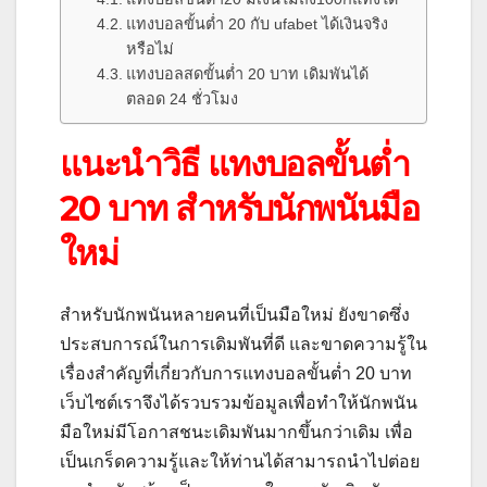
แทงบอลขั้นต่ำ 20 กับ ufabet ได้เงินจริง
หรือไม่
แทงบอลสดขั้นต่ำ 20 บาท เดิมพันได้
ตลอด 24 ชั่วโมง
แนะนำวิธี แทงบอลขั้นต่ำ
20 บาท สำหรับนักพนันมือ
ใหม่
สำหรับนักพนันหลายคนที่เป็นมือใหม่ ยังขาดซึ่ง
ประสบการณ์ในการเดิมพันที่ดี และขาดความรู้ใน
เรื่องสำคัญที่เกี่ยวกับการแทงบอลขั้นต่ำ 20 บาท
เว็บไซต์เราจึงได้รวบรวมข้อมูลเพื่อทำให้นักพนัน
มือใหม่มีโอกาสชนะเดิมพันมากขึ้นกว่าเดิม เพื่อ
เป็นเกร็ดความรู้และให้ท่านได้สามารถนำไปต่อย