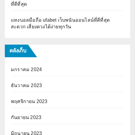
ที่ดีที่สุด
แทงบอลมือถือ ufabet เว็บพนันออนไลน์ที่ดีที่สุด
สะดวก เสี่ยงดวงได้ง่ายทุกวัน
คลังเก็บ
มกราคม 2024
ธันวาคม 2023
พฤศจิกายน 2023
กันยายน 2023
มิถุนายน 2023