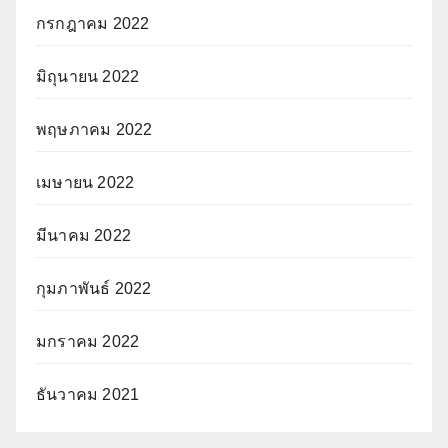
กรกฎาคม 2022
มิถุนายน 2022
พฤษภาคม 2022
เมษายน 2022
มีนาคม 2022
กุมภาพันธ์ 2022
มกราคม 2022
ธันวาคม 2021