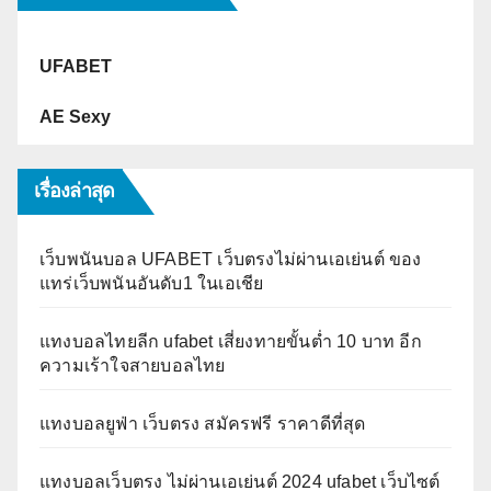
UFABET
AE Sexy
เรื่องล่าสุด
เว็บพนันบอล UFABET เว็บตรงไม่ผ่านเอเย่นต์ ของ
แทร่เว็บพนันอันดับ1 ในเอเชีย
แทงบอลไทยลีก ufabet เสี่ยงทายขั้นต่ำ 10 บาท อีก
ความเร้าใจสายบอลไทย
แทงบอลยูฟ่า เว็บตรง สมัครฟรี ราคาดีที่สุด
แทงบอลเว็บตรง ไม่ผ่านเอเย่นต์ 2024 ufabet เว็บไซต์