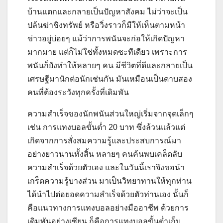
บ้านแตกและกลายเป็นปัญหาสังคม ไม่ว่าจะเป็น
ปล้นฆ่าชิงทรัพย์ หรือวิ่งราวก็มีให้เห็นตามหน้า
ข่าวอยู่บ่อยๆ แม้ว่าการพนันจะก่อให้เกิดปัญหา
มากมาย แต่ก็ไม่ใช่ทั้งหมดซะทีเดียว เพราะการ
พนันก็ยังทำให้หลายๆ คน มีชีวิตที่ดีและกลายเป็น
เศรษฐีมานักต่อนักเช่นกัน มันเหมือนเป็นดาบสอง
คนที่ต้องระวังทุกครั้งที่เดิมพัน
ความสำเร็จของนักพนันส่วนใหญ่เริ่มจากจุดเล็กๆ
เช่น การแทงบอลขั้นต่ำ 20 บาท ซึ่งล้วนแล้วแต่
เกิดจากการสั่งสมความรู้และประสบการณ์มา
อย่างยาวนานทั้งสิ้น หลายๆ คนค้นพบเคล็ดลับ
ความสำเร็จด้วยตัวเอง และในวันนี้เราจึงขอนำ
เกร็ดความรู้บางส่วน มาเป็นวิทยาทานให้ทุกท่าน
ได้นำไปต่อยอดความสำเร็จด้วยตัวท่านเอง นั้นก็
คือแนวทางการแทงบอลอย่างมืออาชีพ ด้วยการ
เดิมพันอย่างเซียน ก็คือการแทงบอลขั้นต่ำเก็บ