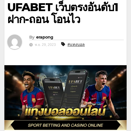
UFABET เว็บตรงอันดับ1
ฝาก-ถอน โอนไว
By
erapong
#แทงบอล
พ.ย. 29, 2023