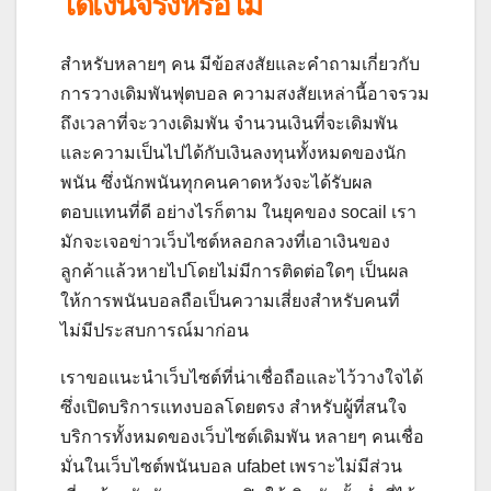
ได้เงินจริงหรือไม่
สำหรับหลายๆ คน มีข้อสงสัยและคำถามเกี่ยวกับ
การวางเดิมพันฟุตบอล ความสงสัยเหล่านี้อาจรวม
ถึงเวลาที่จะวางเดิมพัน จำนวนเงินที่จะเดิมพัน
และความเป็นไปได้กับเงินลงทุนทั้งหมดของนัก
พนัน ซึ่งนักพนันทุกคนคาดหวังจะได้รับผล
ตอบแทนที่ดี อย่างไรก็ตาม ในยุคของ socail เรา
มักจะเจอข่าวเว็บไซต์หลอกลวงที่เอาเงินของ
ลูกค้าแล้วหายไปโดยไม่มีการติดต่อใดๆ เป็นผล
ให้การพนันบอลถือเป็นความเสี่ยงสำหรับคนที่
ไม่มีประสบการณ์มาก่อน
เราขอแนะนำเว็บไซต์ที่น่าเชื่อถือและไว้วางใจได้
ซึ่งเปิดบริการแทงบอลโดยตรง สำหรับผู้ที่สนใจ
บริการทั้งหมดของเว็บไซต์เดิมพัน หลายๆ คนเชื่อ
มั่นในเว็บไซต์พนันบอล ufabet เพราะไม่มีส่วน