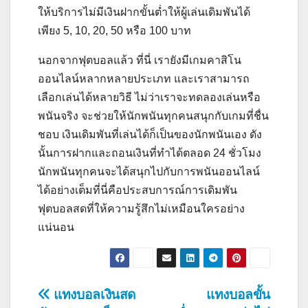
ให้บริการไม่มีเงินฝากขั้นต่ำให้ผู้เล่นเดิมพันได้
เพียง 5, 10, 20, 50 หรือ 100 บาท
นอกจากฟุตบอลแล้ว ที่นี่ เรายังมีเกม
คาสิโน
ออนไลน์หลากหลายประเภท และเราสามารถ
เลือกเล่นได้หลายวิธี ไม่ว่าเราจะทดลองเล่นหรือ
พนันจริง จะช่วยให้นักพนันทุกคนสนุกกับเกมที่ชื่น
ชอบ เงินเดิมพันที่เล่นได้ก็เป็นของนักพนันเอง ดัง
นั้นการฝากและถอนเงินที่ทำได้ตลอด 24 ชั่วโมง
นักพนันทุกคนจะได้สนุกไปกับการพนันออนไลน์
ได้อย่างเต็มที่นี่คือประสบการณ์การเดิมพัน
ฟุตบอลสดที่ให้ความรู้สึกไม่เหมือนใครอย่าง
แน่นอน
แนะแนว
แทงบอลเงินสด
แทงบอลขั้น