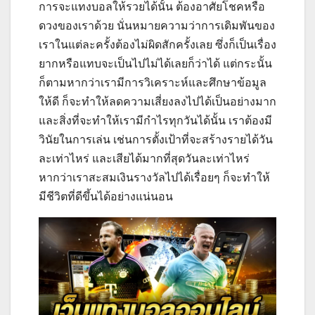
การจะแทงบอลให้รวยได้นั้น ต้องอาศัยโชคหรือ
ดวงของเราด้วย นั่นหมายความว่าการเดิมพันของ
เราในแต่ละครั้งต้องไม่ผิดสักครั้งเลย ซึ่งก็เป็นเรื่อง
ยากหรือแทบจะเป็นไปไม่ได้เลยก็ว่าได้ แต่กระนั้น
ก็ตามหากว่าเรามีการวิเคราะห์และศึกษาข้อมูล
ให้ดี ก็จะทำให้ลดความเสี่ยงลงไปได้เป็นอย่างมาก
และสิ่งที่จะทำให้เรามีกำไรทุกวันได้นั้น เราต้องมี
วินัยในการเล่น เช่นการตั้งเป้าที่จะสร้างรายได้วัน
ละเท่าไหร่ และเสียได้มากที่สุดวันละเท่าไหร่
หากว่าเราสะสมเงินรางวัลไปได้เรื่อยๆ ก็จะทำให้
มีชีวิตที่ดีขึ้นได้อย่างแน่นอน