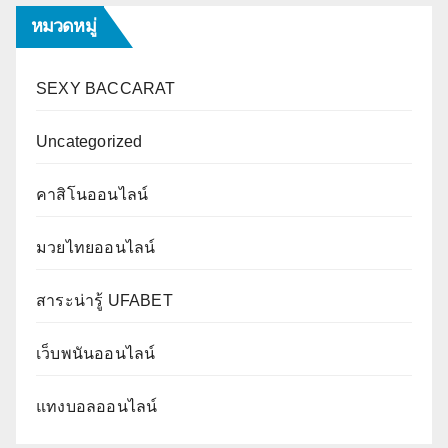
หมวดหมู่
SEXY BACCARAT
Uncategorized
คาสิโนออนไลน์
มวยไทยออนไลน์
สาระน่ารู้ UFABET
เว็บพนันออนไลน์
แทงบอลออนไลน์