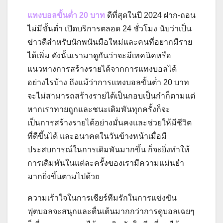
แทงบอลขั้นต่ำ 20 บาท
ดีที่สุดในปี 2024 ฝาก-ถอน
ไม่มีขั้นต่ำ เปิดบริการตลอด 24 ชั่วโมง นับว่าเป็น
ข่าวดีสำหรับนักพนันมือใหม่และคนที่อยากมีราย
ได้เพิ่ม
ดังนั้น
เรามาดูกันว่าจะมีเทคนิคหรือ
แนวทางการสร้างรายได้จากการแทงบอลได้
อย่างไรบ้าง ถึงแม้ว่าการแทงบอลขั้นต่ำ 20 บาท
จะไม่สามารถสร้างรายได้เป็นกอบเป็นกำก็ตามแต่
หากเราทายถูกและชนะเดิมพันทุกครั้งก็จะ
เป็นการสร้างรายได้อย่างมั่นคงและช่วยให้มีชีวิต
ที่ดีขึ้นได้ และอนาคตในวันข้างหน้าเมื่อมี
ประสบการณ์ในการเดิมพันมากขึ้น ก็จะยิ่งทำให้
การเดิมพันในแต่ละครั้งของเรามีความแม่นยำ
มากยิ่งขึ้นตามไปด้วย
ความเร้าใจในการเชียร์ทีมรักในการแข่งขัน
ฟุตบอลจะสนุกและตื่นเต้นมากกว่าการดูบอลเฉยๆ