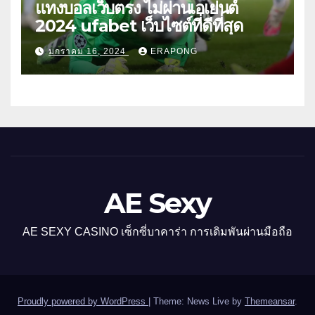
แทงบอลเว็บตรง ไม่ผ่านเอเย่นต์
2024 ufabet เว็บไซต์ที่ดีที่สุด
มกราคม 16, 2024
ERAPONG
AE Sexy
AE SEXY CASINO เซ็กซี่บาคาร่า การเดิมพันผ่านมือถือ
Proudly powered by WordPress
|
Theme: News Live by
Themeansar
.