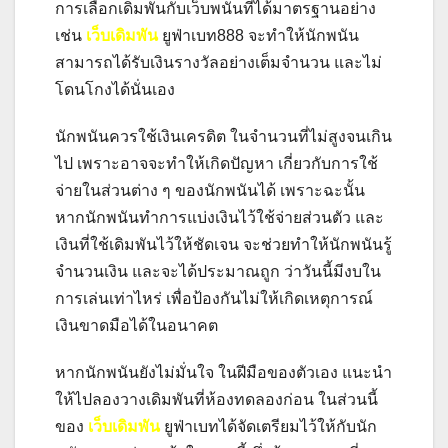
การเลือกเดิมพันกับเว็บพนันที่ได้มาตรฐานอย่าง
เช่น
เว็บเดิมพัน
ยูฟ่าเบท888 จะทำให้นักพนัน
สามารถได้รับเงินรางวัลอย่างเต็มจำนวน และไม่
โดนโกงได้นั่นเอง
นักพนันควรใช้เงินเครดิต ในจำนวนที่ไม่สูงจนเกิน
ไป เพราะอาจจะทำให้เกิดปัญหา เกี่ยวกับการใช้
จ่ายในส่วนต่าง ๆ ของนักพนันได้ เพราะฉะนั้น
หากนักพนันทำการแบ่งเงินไว้ใช้จ่ายส่วนตัว และ
เงินที่ใช้เดิมพันไว้ให้ชัดเจน จะช่วยทำให้นักพนันรู้
จำนวนเงิน และจะได้ประมาณถูก ว่าวันนี้มีงบใน
การเล่นเท่าไหร่ เพื่อป้องกันไม่ให้เกิดเหตุการณ์
เงินขาดมือได้ในอนาคต
หากนักพนันยังไม่มั่นใจ ในฝีมือของตัวเอง แนะนำ
ให้ไปลองวางเดิมพันที่ห้องทดลองก่อน ในส่วนนี้
ของ
เว็บเดิมพัน
ยูฟ่าเบทได้จัดเตรียมไว้ให้กับนัก