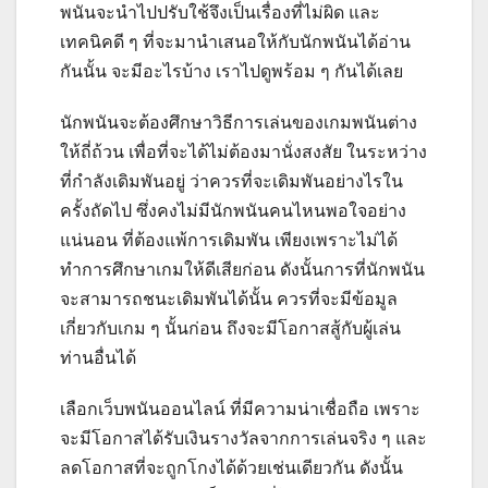
พนันจะนำไปปรับใช้จึงเป็นเรื่องที่ไม่ผิด และ
เทคนิคดี ๆ ที่จะมานำเสนอให้กับนักพนันได้อ่าน
กันนั้น จะมีอะไรบ้าง เราไปดูพร้อม ๆ กันได้เลย
นักพนันจะต้องศึกษาวิธีการเล่นของเกมพนันต่าง
ให้ถี่ถ้วน เพื่อที่จะได้ไม่ต้องมานั่งสงสัย ในระหว่าง
ที่กำลังเดิมพันอยู่ ว่าควรที่จะเดิมพันอย่างไรใน
ครั้งถัดไป ซึ่งคงไม่มีนักพนันคนไหนพอใจอย่าง
แน่นอน ที่ต้องแพ้การเดิมพัน เพียงเพราะไม่ได้
ทำการศึกษาเกมให้ดีเสียก่อน ดังนั้นการที่นักพนัน
จะสามารถชนะเดิมพันได้นั้น ควรที่จะมีข้อมูล
เกี่ยวกับเกม ๆ นั้นก่อน ถึงจะมีโอกาสสู้กับผู้เล่น
ท่านอื่นได้
เลือกเว็บพนันออนไลน์ ที่มีความน่าเชื่อถือ เพราะ
จะมีโอกาสได้รับเงินรางวัลจากการเล่นจริง ๆ และ
ลดโอกาสที่จะถูกโกงได้ด้วยเช่นเดียวกัน ดังนั้น