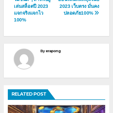
เล่นสล็อตปี 2023
2023 เว็บตรง มั่นคง
แจกจริงแจกไว
ปลอดภัย100%
100%
By
erapong
RELATED POST