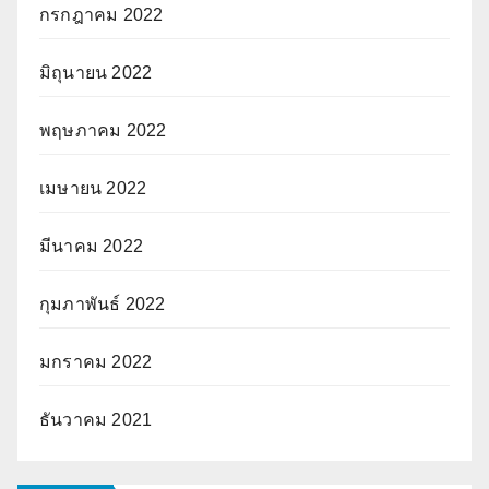
กรกฎาคม 2022
มิถุนายน 2022
พฤษภาคม 2022
เมษายน 2022
มีนาคม 2022
กุมภาพันธ์ 2022
มกราคม 2022
ธันวาคม 2021