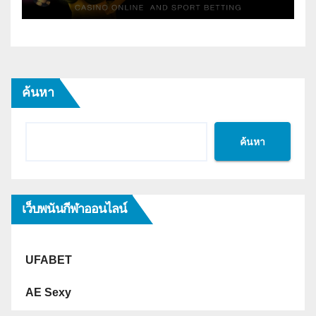
ค้นหา
ค้นหา
เว็บพนันกีฬาออนไลน์
UFABET
AE Sexy