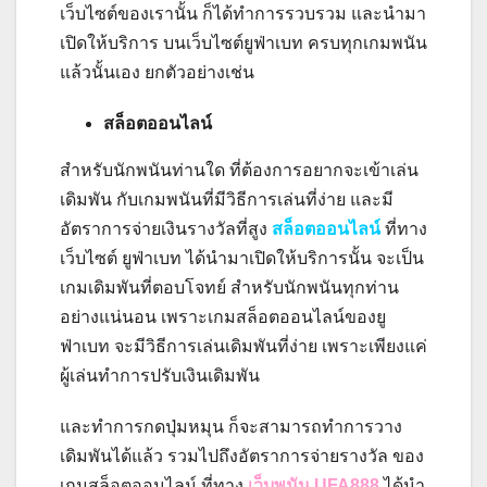
เว็บไซต์ของเรานั้น ก็ได้ทำการรวบรวม และนำมา
เปิดให้บริการ บนเว็บไซต์ยูฟ่าเบท ครบทุกเกมพนัน
แล้วนั้นเอง ยกตัวอย่างเช่น
สล็อตออนไลน์
สำหรับนักพนันท่านใด ที่ต้องการอยากจะเข้าเล่น
เดิมพัน กับเกมพนันที่มีวิธีการเล่นที่ง่าย และมี
อัตราการจ่ายเงินรางวัลที่สูง
สล็อตออนไลน์
ที่ทาง
เว็บไซต์ ยูฟ่าเบท ได้นำมาเปิดให้บริการนั้น จะเป็น
เกมเดิมพันที่ตอบโจทย์ สำหรับนักพนันทุกท่าน
อย่างแน่นอน เพราะเกมสล็อตออนไลน์ของยู
ฟ่าเบท จะมีวิธีการเล่นเดิมพันที่ง่าย เพราะเพียงแค่
ผู้เล่นทำการปรับเงินเดิมพัน
และทำการกดปุ่มหมุน ก็จะสามารถทำการวาง
เดิมพันได้แล้ว รวมไปถึงอัตราการจ่ายรางวัล ของ
เกมสล็อตออนไลน์ ที่ทาง
เว็บพนัน UFA888
ได้นำ