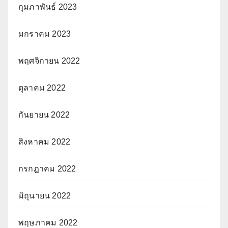
กุมภาพันธ์ 2023
มกราคม 2023
พฤศจิกายน 2022
ตุลาคม 2022
กันยายน 2022
สิงหาคม 2022
กรกฎาคม 2022
มิถุนายน 2022
พฤษภาคม 2022