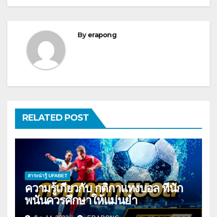
By
erapong
RELATED POST
สาระน่ารู้ UFABET
ความรู้เกี่ยวกับ กติกาแทงบอล ที่นัก
พนันควรศึกษาให้แม่นยำ