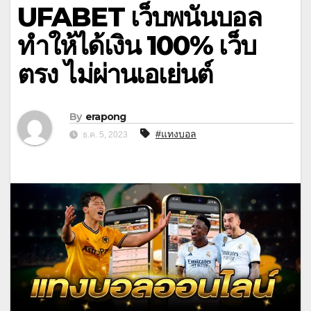
UFABET เว็บพนันบอล
ทำให้ได้เงิน 100% เว็บ
ตรง ไม่ผ่านเอเย่นต์
By
erapong
#แทงบอล
ธ.ค. 5, 2023