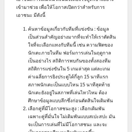
เข้ามาช่วย เพื่อให้โอกาสเปิดกว่าสำหรับการ
เอาชนะ มีดังนี้
ค้นหาข้อมูลเกี่ยวกับทีมที่แข่งขัน : ข้อมูล
เป็นส่วนสำคัญอย่างมากที่จะทำให้เราตัดสิน
ใจที่จะเลือกแทงกับทีมนี้ เช่น ความฟิตของ
นักเตะภายในทีม ฟอร์มการเล่นในฤดูกาล
เป็นอย่างไร สถิติการพบกันของทั้งสองทีม
สถิติการแข่งขันใน 5 เกมล่าสุด แต่ละเกม
ค่าเฉลี่ยการยิงประตูได้กี่ลูก 15 นาทีแรก
สภาพนักเตะเป็นแบบไหน 15 นาทีสุดท้าย
นักเตะยังอยู่ในสภาพที่เล่นไหวไหม ต้อง
ศึกษาข้อมูลแบบลึกซึ่งก่อนตัดสินใจเดิมพัน
เลือกคู่ที่มีโอกาสชนะสูง : เลือกเดิมพัน
เฉพาะคู่ที่มั่นใจ ไม่เดิมพันแบบสเปะสปะ มัน
จะเป็นการเล่นที่ไม่มีโอกาสชนะ และจะ