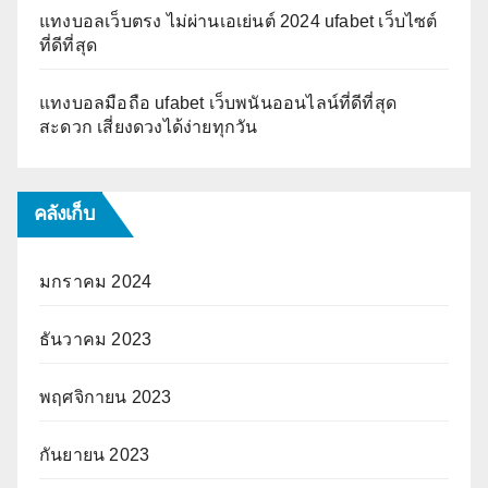
แทงบอลเว็บตรง ไม่ผ่านเอเย่นต์ 2024 ufabet เว็บไซต์
ที่ดีที่สุด
แทงบอลมือถือ ufabet เว็บพนันออนไลน์ที่ดีที่สุด
สะดวก เสี่ยงดวงได้ง่ายทุกวัน
คลังเก็บ
มกราคม 2024
ธันวาคม 2023
พฤศจิกายน 2023
กันยายน 2023