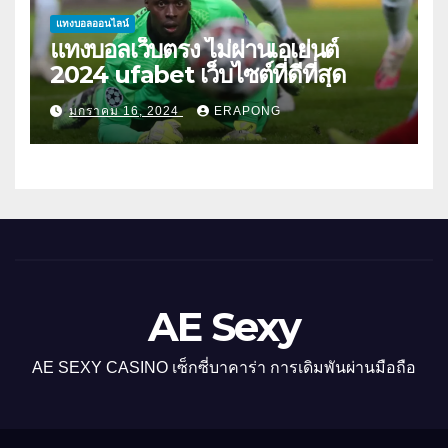
แทงบอลออนไลน์
แทงบอลเว็บตรง ไม่ผ่านเอเย่นต์
2024 ufabet เว็บไซต์ที่ดีที่สุด
มกราคม 16, 2024
ERAPONG
AE Sexy
AE SEXY CASINO เซ็กซี่บาคาร่า การเดิมพันผ่านมือถือ