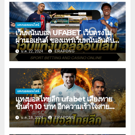
แทงบอลออนไลน์
เว็บพนันบอล UFABET เว็บตรงไม่
ผ่านเอเย่นต์ ของแทร่เว็บพนันอันดับ1
ในเอเชีย
ม.ค. 22, 2024
ERAPONG
แทงบอลออนไลน์
แทงบอลไทยลีก ufabet เสี่ยงทาย
ขั้นต่ำ 10 บาท อีกความเร้าใจสาย
บอลไทย
ม.ค. 18, 2024
ERAPONG