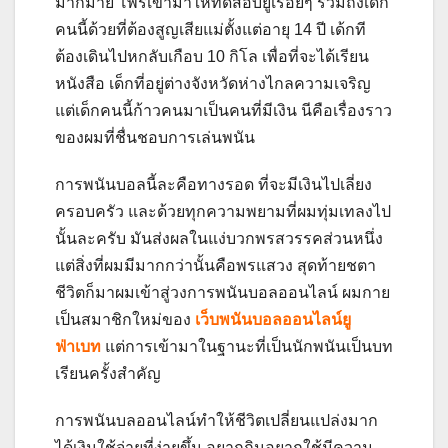
มากมาย โพร่เข้ามาให้ทดสอบยู่เรื่อยๆ ร่วมถึงเด็ก
คนนี้ด้วยที่ต้องสูญเสียแม่ตั้งแต่อายุ 14 ปี เด้กที
ต้องเดินไปหกลับเกือบ 10 กิโล เพื่อที่จะได้เรียน
หนังสือ เด็กที่อยู่ต่างจังหวัดห่างไกลความเจริญ
แต่เด็กคนนี้ก้าวคนมาเป็นคนที่มีเงิน นีคือเรื่องราว
ของผมที่ชื่นชอบการเล่นพนัน
การพนันบอลนี้ละคือทางรอด ที่จะมีเงินไปเลี่ยง
ครอบครัว และด้วยทุกความพยามที่ผมทุ่มเทลงไป
นั้นละครับ มันส่งผลในแง่บวกพรสวรรคส่วนหนึ่ง
แต่สิ่งที่ผมมีมากกว่านั้นคือพรแสวง สุดท้ายชตา
ชีวิตก็มาผมเข้าสู่วงการพนันบอลออนไลน์ ผมกาย
เป็นสมาชิกใหม่ของ
เว็บพนันบอลออนไลน์ยู
ฟ่าเบท
แต่การเข้ามาในฐานะที่เป็นนักพนันเป็นบท
เรียนครั้งสำคัญ
การพนันบลออนไลน์ทำให้ชีวิตเปลี่ยนแปล่งมาก
ได้เงินใช้จ่ายที่ง่ายขึ้น อยากกินอยากใช้มีความ