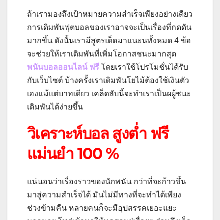
ถ้าเรามองถึงเป้าหมายความสำเร็จเพียงอย่างเดียว
การเดิมพันฟุตบอลของเราอาจจะเป็นเรื่องที่กดดัน
มากขึ้น ดังนั้นเรามีสูตรเด็ดมาแนะนทั้งหมด 4 ข้อ
จะช่วยให้เราเดิมพันที่เพิ่มโอกาสชนะมากสุด
พนันบอลออนไลน์ ฟรี
โดยเราใช้โปรโมชั่นได้รับ
กับเว็บไซต์ บ้างครั้งเราเดิมพันโยไม้ต้องใช้เงินตัว
เองแม้แต่บาทเดียว เคล็ดลับนี้จะทำเราเป็นผผู้ชนะ
เดิมพันได้ง่ายขึ้น
วิเคราะห์บอล สูงต่ำ ฟรี
แม่นยำ 100 %
แน่นอนว่าเรื่องราวของนักพนัน กว่าที่จะก้าวขึ้น
มาสู่ความสำเร็จได้ มันไม่มีทางที่จะทำได้เพียง
ช่วงข้ามคืน หลายคนก็จะมีอุปสรรคเยอะแยะ