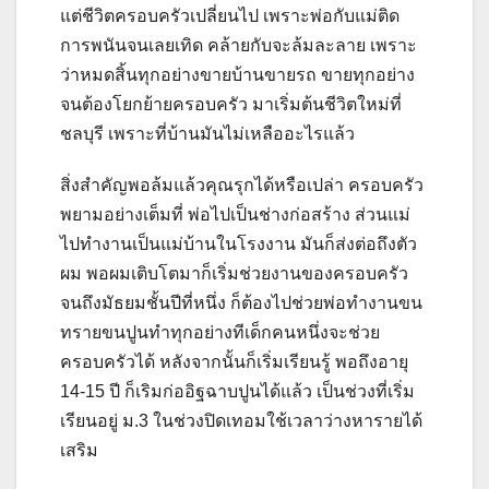
แต่ชีวิตครอบครัวเปลี่ยนไป เพราะพ่อกับแม่ติด
การพนันจนเลยเทิด คล้ายกับจะล้มละลาย เพราะ
ว่าหมดสิ้นทุกอย่างขายบ้านขายรถ ขายทุกอย่าง
จนต้องโยกย้ายครอบครัว มาเริ่มต้นชีวิตใหม่ที่
ชลบุรี เพราะที่บ้านมันไม่เหลืออะไรแล้ว
สิ่งสำคัญพอล้มแล้วคุณรุกได้หรือเปล่า ครอบครัว
พยามอย่างเต็มที่ พ่อไปเป็นช่างก่อสร้าง ส่วนแม่
ไปทำงานเป็นแม่บ้านในโรงงาน มันก็ส่งต่อถึงตัว
ผม พอผมเติบโตมาก็เริ่มช่วยงานของครอบครัว
จนถึงมัธยมชั้นปีที่หนึ่ง ก็ต้องไปช่วยพ่อทำงานขน
ทรายขนปูนทำทุกอย่างทีเด็กคนหนึ่งจะช่วย
ครอบครัวได้ หลังจากนั้นก็เริ่มเรียนรู้ พอถึงอายุ
14-15 ปี ก็เริมก่ออิฐฉาบปูนได้แล้ว เป็นช่วงที่เริ่ม
เรียนอยู่ ม.3 ในช่วงปิดเทอมใช้เวลาว่างหารายได้
เสริม