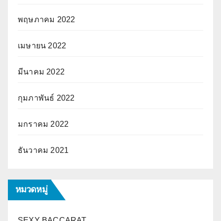
พฤษภาคม 2022
เมษายน 2022
มีนาคม 2022
กุมภาพันธ์ 2022
มกราคม 2022
ธันวาคม 2021
หมวดหมู่
SEXY BACCARAT