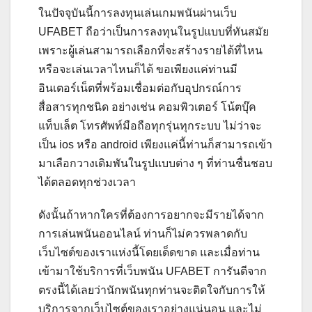
ในปัจจุบันนี้การลงทุนเล่นเกมพนันผ่านเว็บ
UFABET ถือว่าเป็นการลงทุนในรูปแบบที่ทันสมัย
เพราะผู้เล่นสามารถเลือกที่จะสร้างรายได้ที่ไหน
หรือจะเล่นเวลาไหนก็ได้ ขอเพียงแค่ท่านมี
อินเตอร์เน็ตที่พร้อมเชื่อมต่อกับอุปกรณ์การ
สื่อสารทุกชนิด อย่างเช่น คอมพิวเตอร์ โน้ตบุ๊ค
แท็บเล็ต โทรศัพท์มือถือทุกรุ่นทุกระบบ ไม่ว่าจะ
เป็น ios หรือ android เพียงแค่นี้ท่านก็สามารถเข้า
มาเลือกวางเดิมพันในรูปแบบต่าง ๆ ที่ท่านชื่นชอบ
ได้ตลอดทุกช่วงเวลา
ดังนั้นถ้าหากใครที่ต้องการอยากจะมีรายได้จาก
การเล่นพนันออนไลน์ ท่านก็ไม่ควรพลาดกับ
เว็บไซต์ของเราแห่งนี้โดยเด็ดขาด และเมื่อท่าน
เข้ามาใช้บริการที่เว็บพนัน UFABET การันตีจาก
ตรงนี้ได้เลยว่านักพนันทุกท่านจะติดใจกับการให้
บริการจากเว็บไซต์ของเราอย่างแน่นอน และไม่