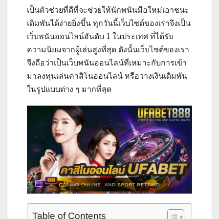
เป็นตัวช่วยที่ดีที่จะช่วยให้นักพนันมือใหม่เอาชนะ
เดิมพันได้ง่ายยิ่งขึ้น ทุกวันนี้เว็บไซต์ของเราจึงเป็น
เว็บพนันออนไลน์อันดับ 1 ในประเทศ ที่ได้รับ
ความนิยมจากผู้เล่นสูงที่สุด ดังนั้นเว็บไซต์ของเรา
จึงถือว่าเป็นเว็บพนันออนไลน์ที่เหมาะกับการเข้า
มาลงทุนเล่นคาสิโนออนไลน์ หรือวางเงินเดิมพัน
ในรูปแบบต่าง ๆ มากที่สุด
Table of Contents