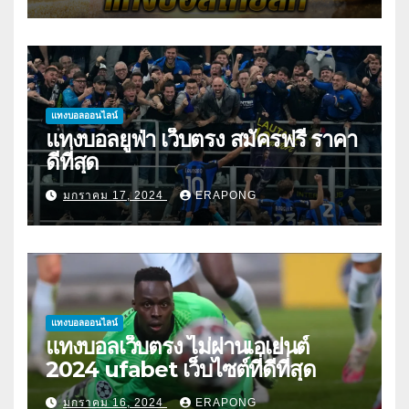
แทงบอลออนไลน์
แทงบอลยูฟ่า เว็บตรง สมัครฟรี ราคา
ดีที่สุด
มกราคม 17, 2024
ERAPONG
แทงบอลออนไลน์
แทงบอลเว็บตรง ไม่ผ่านเอเย่นต์
2024 ufabet เว็บไซต์ที่ดีที่สุด
มกราคม 16, 2024
ERAPONG