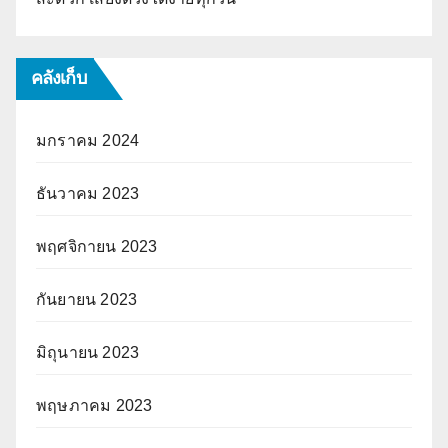
คลังเก็บ
มกราคม 2024
ธันวาคม 2023
พฤศจิกายน 2023
กันยายน 2023
มิถุนายน 2023
พฤษภาคม 2023