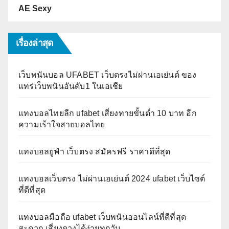
AE Sexy
เรื่องล่าสุด
เว็บพนันบอล UFABET เว็บตรงไม่ผ่านเอเย่นต์ ของ
แทร่เว็บพนันอันดับ1 ในเอเชีย
แทงบอลไทยลีก ufabet เสี่ยงทายขั้นต่ำ 10 บาท อีก
ความเร้าใจสายบอลไทย
แทงบอลยูฟ่า เว็บตรง สมัครฟรี ราคาดีที่สุด
แทงบอลเว็บตรง ไม่ผ่านเอเย่นต์ 2024 ufabet เว็บไซต์
ที่ดีที่สุด
แทงบอลมือถือ ufabet เว็บพนันออนไลน์ที่ดีที่สุด
สะดวก เสี่ยงดวงได้ง่ายทุกวัน