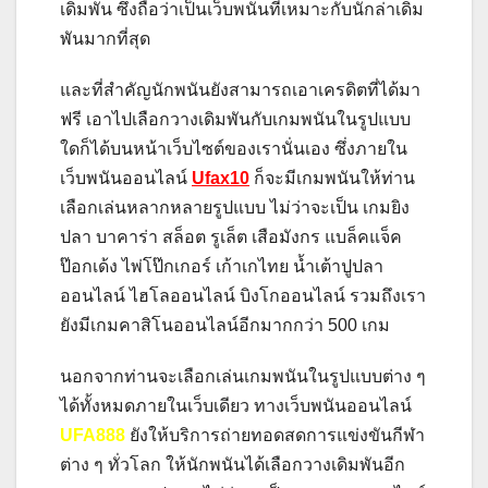
เดิมพัน ซึ่งถือว่าเป็นเว็บพนันที่เหมาะกับนักล่าเดิม
พันมากที่สุด
และที่สำคัญนักพนันยังสามารถเอาเครดิตที่ได้มา
ฟรี เอาไปเลือกวางเดิมพันกับเกมพนันในรูปแบบ
ใดก็ได้บนหน้าเว็บไซต์ของเรานั่นเอง ซึ่งภายใน
เว็บพนันออนไลน์
Ufax10
ก็จะมีเกมพนันให้ท่าน
เลือกเล่นหลากหลายรูปแบบ ไม่ว่าจะเป็น เกมยิง
ปลา บาคาร่า สล็อต รูเล็ต เสือมังกร แบล็คแจ็ค
ป๊อกเด้ง ไพ่โป๊กเกอร์ เก้าเกไทย น้ำเต้าปูปลา
ออนไลน์ ไฮโลออนไลน์ บิงโกออนไลน์ รวมถึงเรา
ยังมีเกมคาสิโนออนไลน์อีกมากกว่า 500 เกม
นอกจากท่านจะเลือกเล่นเกมพนันในรูปแบบต่าง ๆ
ได้ทั้งหมดภายในเว็บเดียว ทางเว็บพนันออนไลน์
UFA888
ยังให้บริการถ่ายทอดสดการแข่งขันกีฬา
ต่าง ๆ ทั่วโลก ให้นักพนันได้เลือกวางเดิมพันอีก