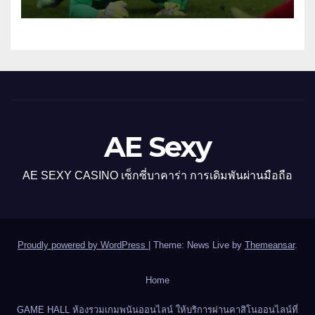
AE Sexy
AE SEXY CASINO เซ็กซี่บาคาร่า การเดิมพันผ่านมือถือ
Proudly powered by WordPress
|
Theme: News Live by
Themeansar
.
Home
GAME HALL ห้องรวมเกมพนันออนไลน์ ให้บริการผ่านคาสิโนออนไลน์ที่