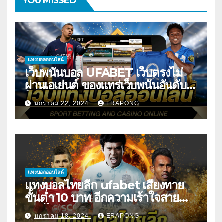
YOU MISSED
แทงบอลออนไลน์
เว็บพนันบอล UFABET เว็บตรงไม่
ผ่านเอเย่นต์ ของแทร่เว็บพนันอันดับ1
ในเอเชีย
มกราคม 22, 2024
ERAPONG
แทงบอลออนไลน์
แทงบอลไทยลีก ufabet เสี่ยงทาย
ขั้นต่ำ 10 บาท อีกความเร้าใจสาย
บอลไทย
มกราคม 18, 2024
ERAPONG