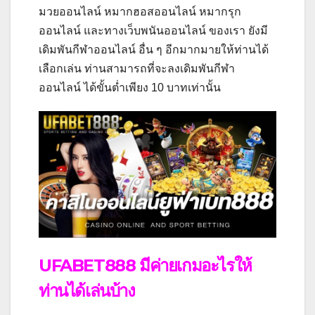
มวยออนไลน์ หมากฮอสออนไลน์ หมากรุก
ออนไลน์ และทางเว็บพนันออนไลน์ ของเรา ยังมี
เดิมพันกีฬาออนไลน์ อื่น ๆ อีกมากมายให้ท่านได้
เลือกเล่น ท่านสามารถที่จะลงเดิมพันกีฬา
ออนไลน์ ได้ขั้นต่ำเพียง 10 บาทเท่านั้น
UFABET888 มีค่ายเกมอะไรให้
ท่านได้เล่นบ้าง