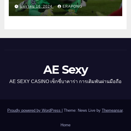
มกราคม 16, 2024
ERAPONG
AE Sexy
AE SEXY CASINO เซ็กซี่บาคาร่า การเดิมพันผ่านมือถือ
Proudly powered by WordPress
|
Theme: News Live by
Themeansar
.
Home