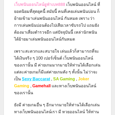
เว็บพนันออนไลน์ยูฟ่าเบท888
เว็บพนันออนไลน์ ที่
ยอดนิยมที่สุดยุคนี้ สมัยนี้ คนที่เคยเล่นพนันบ่อน ก็
ย้ายเข้ามาเล่นพนันออนไลน์ กันหมด เพราะว่า
การเล่นพนันบ่อนต้องไปเสียเวลาขับรถไป แถมยัง
ต้องมาเสี่ยงตำรวจอีก แต่ปัจจุบันนี้ เหล่านักพนัน
ได้ย้ายมาเล่นพนันออนไลน์กันหมด
เพราะสะดวกและสบายใจ เล่นแล้วก็สามารถที่จะ
ได้เงินจริง ๆ 100 เปอร์เซ็นต์ เว็บพนันออนไลน์
ของเรานั้น มี ค่ายเกมมากมายให้ท่านได้เลือกเล่น
แต่ละค่ายเกมก็มีแต่ค่ายเกมดัง ๆ ทั้งนั้น ไม่ว่าจะ
เป็น
S
exy Baccarat
,
SA Gaming
,
Joker
Gaming
,
Gamehall
และทางเว็บพนันออนไลน์
ของเรานั้น
ยังมี ค่ายเกมอื่น ๆ อีกมากมายให้ท่านได้เลือกเล่น
ทางเว็บพนันออนไลน์เรา มี หวยออนไลน์ ให้ท่าน