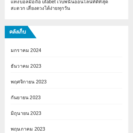
แทงบอลมือถือ ufabet เว็บพนันออนไลน์ที่ดีที่สุด
สะดวก เสี่ยงดวงได้ง่ายทุกวัน
คลังเก็บ
มกราคม 2024
ธันวาคม 2023
พฤศจิกายน 2023
กันยายน 2023
มิถุนายน 2023
พฤษภาคม 2023