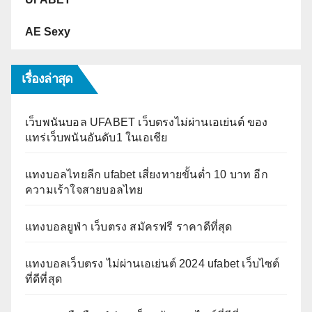
AE Sexy
เรื่องล่าสุด
เว็บพนันบอล UFABET เว็บตรงไม่ผ่านเอเย่นต์ ของ
แทร่เว็บพนันอันดับ1 ในเอเชีย
แทงบอลไทยลีก ufabet เสี่ยงทายขั้นต่ำ 10 บาท อีก
ความเร้าใจสายบอลไทย
แทงบอลยูฟ่า เว็บตรง สมัครฟรี ราคาดีที่สุด
แทงบอลเว็บตรง ไม่ผ่านเอเย่นต์ 2024 ufabet เว็บไซต์
ที่ดีที่สุด