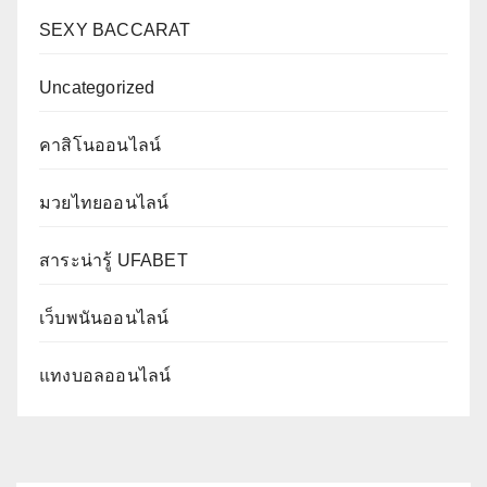
SEXY BACCARAT
Uncategorized
คาสิโนออนไลน์
มวยไทยออนไลน์
สาระน่ารู้ UFABET
เว็บพนันออนไลน์
แทงบอลออนไลน์