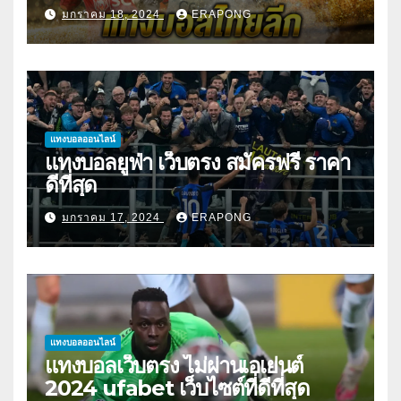
บอลไทย
มกราคม 18, 2024
ERAPONG
แทงบอลออนไลน์
แทงบอลยูฟ่า เว็บตรง สมัครฟรี ราคา
ดีที่สุด
มกราคม 17, 2024
ERAPONG
แทงบอลออนไลน์
แทงบอลเว็บตรง ไม่ผ่านเอเย่นต์
2024 ufabet เว็บไซต์ที่ดีที่สุด