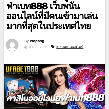
ฟ่าเบท888 เว็บพนัน
ออนไลน์ที่มีคนเข้ามาเล่น
มากที่สุดในประเทศไทย
By
erapong
#เว็บพนันออนไลน์
ม.ค. 25, 2022