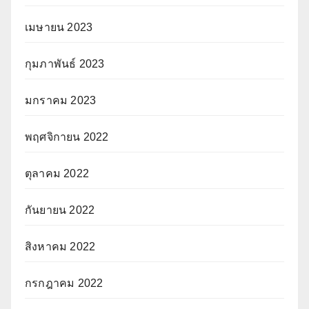
เมษายน 2023
กุมภาพันธ์ 2023
มกราคม 2023
พฤศจิกายน 2022
ตุลาคม 2022
กันยายน 2022
สิงหาคม 2022
กรกฎาคม 2022