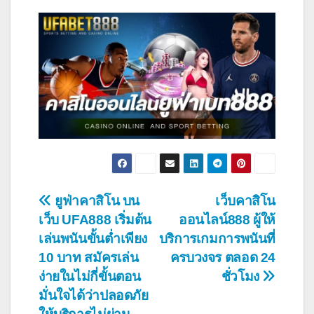
แนะแนว
ยูฟ่าคาสิโน บน
เว็บคาสิโน
เว็บ UFA888 เริ่มต้น
ออนไลน์888 ผู้ให้
เรื่อง
เล่นพนันขั้นต่ำเพียง
บริการเกมการพนันที่
10 บาท สมัครเล่น
ครบวงจร ตลอด 24
ง่ายในไม่กี่ขั้นตอน
ชั่วโมง
มั่นใจได้ว่าปลอดภัย