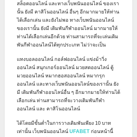
สล็อตออนไลน์ และทางเว็บพนันออนไลน์ ของเรา
นั้น ยังมี คาสิโนออนไลน์ อื่นๆ อีกมากมายให้ท่าน
ได้เลือกเล่น และยังไม่พอ ทางเว็บพนันออนไลน์
ของเรานั้น ยังมี เดิมพันกีฬาออนไลน์ มากมายให้
ท่านได้เลือกเล่นอีกด้วย ท่านสามารถที่จะเล่นเดิม
พันกีฬาออนไลน์ได้ทุกประเภท ไม่ว่าจะเป็น
แทงบอลออนไลน์ กอล์ฟออนไลน์ แข่งม้าวิ่ง
ออนไลน์ สนุกเกอร์ออนไลน์ มวยสดออนไลน์ ตู้
มวยออนไลน์ หมากฮอสออนไลน์ หมากรุก
ออนไลน์ และทางเว็บพนันออนไลน์ของเรานั้น ยัง
มี เดิมพันกีฬาออนไลน์อื่น ๆ อีกมากมายให้ท่านได้
เลือกเล่น ท่านสามารถที่จะวางเดิมพันกีฬา
ออนไลน์ และ คาสิโนออนไลน์
ได้โดยมีขั้นต่ำในการวางเดิมพันเพียง 10 บาท
เท่านั้น เว็บพนันออนไลน์
UFABET
ก่อนหน้านี้